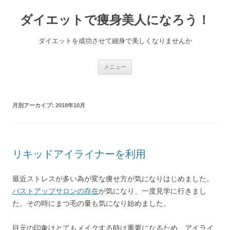
コ
ン
ダイエットで痩身美人になろう！
テ
ン
ツ
へ
ダイエットを成功させて細身で美しくなりませんか
ス
キ
ッ
プ
メニュー
月別アーカイブ:
2018年10月
リキッドアイライナーを利用
最近ストレスが多い為が変な痩せ方が気になりはじめました。
バストアップサロンの存在
が気になり、一度見学に行きまし
た。その時にまつ毛の量も気になり始めました。
目元の印象はとてもメイクする時は重要になるため、アイライ