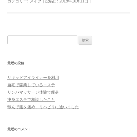
カテゴリー:
メイク
| 投稿日:
2018年10月11日
|
検
索:
最近の投稿
リキッドアイライナーを利用
自宅で開業しているエステ
リンパマッサージ体験で痩身
痩身エステで相談したこと
転んで腰を痛め、リハビリに通いました
最近のコメント