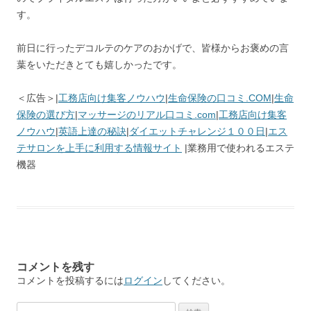
す。
前日に行ったデコルテのケアのおかげで、皆様からお褒めの言
葉をいただきとても嬉しかったです。
＜広告＞|
工務店向け集客ノウハウ
|
生命保険の口コミ.COM
|
生命
保険の選び方
|
マッサージのリアル口コミ.com
|
工務店向け集客
ノウハウ
|
英語上達の秘訣
|
ダイエットチャレンジ１００日
|
エス
テサロンを上手に利用する情報サイト
|業務用で使われるエステ
機器
コメントを残す
コメントを投稿するには
ログイン
してください。
検