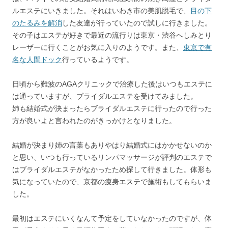
ルエステにいきました。それはいわき市の美肌脱毛で、
目の下
のたるみを解消
した友達が行っていたので試しに行きました。
その子はエステが好きで最近の流行りは東京・渋谷へしみとり
レーザーに行くことがお気に入りのようです。また、
東京で有
名な人間ドック
行っているようです。
日頃から難波のAGAクリニックで治療した後はいつもエステに
は通っていますが、ブライダルエステを受けてみました。
姉も結婚式が決まったらブライダルエステに行ったので行った
方が良いよと言われたのがきっかけとなりました。
結婚が決まり姉の言葉もありやはり結婚式にはかかせないのか
と思い、いつも行っているリンパマッサージが評判のエステで
はブライダルエステがなかったため探して行きました。体形も
気になっていたので、京都の痩身エステで施術もしてもらいま
した。
最初はエステにいくなんて予定をしていなかったのですが、体