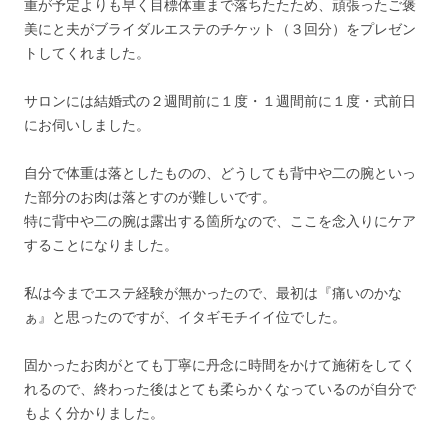
重が予定よりも早く目標体重まで落ちたたため、頑張ったご褒
美にと夫がブライダルエステのチケット（３回分）をプレゼン
トしてくれました。
サロンには結婚式の２週間前に１度・１週間前に１度・式前日
にお伺いしました。
自分で体重は落としたものの、どうしても背中や二の腕といっ
た部分のお肉は落とすのが難しいです。
特に背中や二の腕は露出する箇所なので、ここを念入りにケア
することになりました。
私は今までエステ経験が無かったので、最初は『痛いのかな
ぁ』と思ったのですが、イタギモチイイ位でした。
固かったお肉がとても丁寧に丹念に時間をかけて施術をしてく
れるので、終わった後はとても柔らかくなっているのが自分で
もよく分かりました。