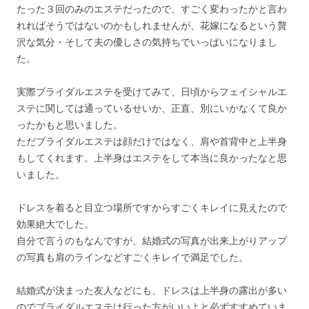
たった３回のみのエステだったので、すごく変わったかと言わ
れればそうではないのかもしれませんが、花嫁になるという贅
沢な気分・そして夫の優しさの気持ちでいっぱいになりまし
た。
実際ブライダルエステを受けてみて、日頃からフェイシャルエ
ステに関しては通っているせいか、正直、別にいかなくて良か
ったかもと思いました。
ただブライダルエステは顔だけではなく、肩や首背中と上半身
もしてくれます。上半身はエステをして本当に良かったなと思
いました。
ドレスを着ると目立つ場所ですからすごくキレイに見えたので
効果絶大でした。
自分で言うのもなんですが、結婚式の写真が出来上がりアップ
の写真も肩のラインなどすごくキレイで満足でした。
結婚式が決まった友人などにも、ドレスは上半身の露出が多い
のでブライダルエステは行った方がいいよと必ずすすめていま